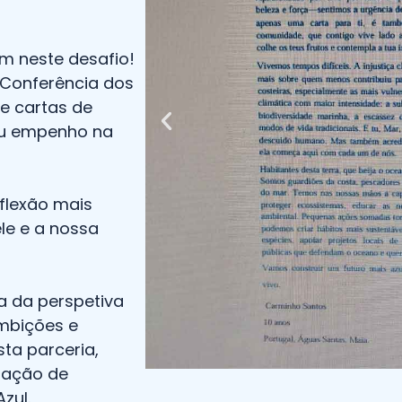
am neste desafio!
a Conferência dos
e cartas de
eu empenho na
flexão mais
le e a nossa
a da perspetiva
ambições e
ta parceria,
ração de
zul.